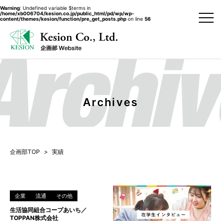
Warning
: Undefined variable $terms in
/home/xb006704/kesion.co.jp/public_html/pd/wp/wp-
content/themes/kesion/function/pre_get_posts.php
on line
56
Archives
企画部TOP
>
実績
企業
流通
その他
生活協同組合コープあいち／
TOPPAN株式会社