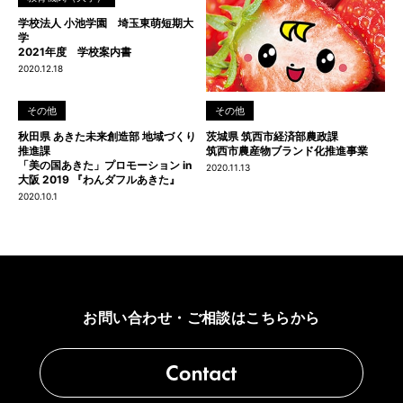
学校法人 小池学園 埼玉東萌短期大
学
2021年度 学校案内書
2020.12.18
その他
その他
秋田県 あきた未来創造部 地域づくり
茨城県 筑西市経済部農政課
推進課
筑西市農産物ブランド化推進事業
「美の国あきた」プロモーション in
2020.11.13
大阪 2019 『わんダフルあきた』
2020.10.1
お問い合わせ・ご相談はこちらから