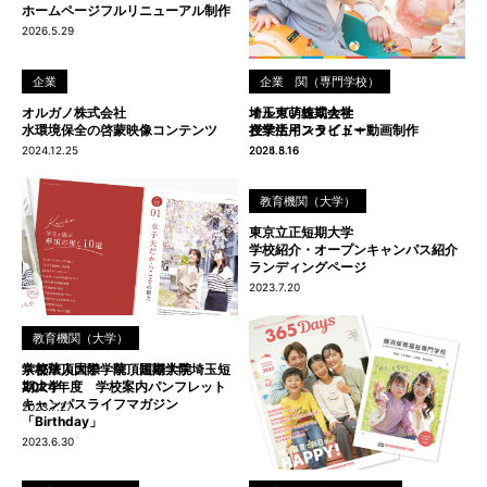
ホームページフルリニューアル制作
2026.5.29
企業
教育機関（専門学校）
企業
オルガノ株式会社
埼玉東萌短期大学
オルガノ株式会社
水環境保全の啓蒙映像コンテンツ
在学生インタビュー
授業活用スライド＋動画制作
2024.12.25
2025.5.16
2024.8.16
教育機関（大学）
東京立正短期大学
学校紹介・オープンキャンパス紹介
ランディングページ
2023.7.20
教育機関（大学）
教育機関（大学）
京都華頂大学・華頂短期大学
学校法人国際学院 国際学院埼玉短
2024年度 学校案内パンフレット
期大学
キャンパスライフマガジン
2023.7.27
「Birthday」
2023.6.30