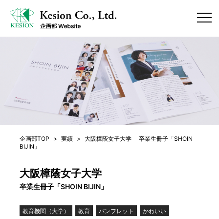
企画部TOP
>
実績
>
大阪樟蔭女子大学 卒業生冊子「SHOIN
BIJIN」
大阪樟蔭女子大学
卒業生冊子「SHOIN BIJIN」
教育機関（大学）
教育
パンフレット
かわいい