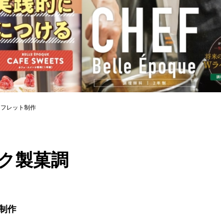
ーフレット制作
ク製菓調
制作