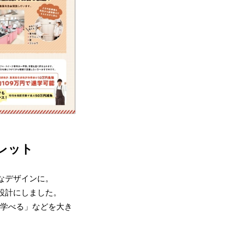
レット
なデザインに。
設計にしました。
て学べる」などを大き