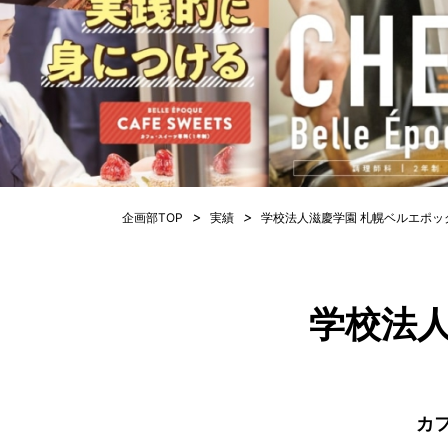
>
>
企画部TOP
実績
学校法人滋慶学園 札幌ベルエポッ
学校法
カ