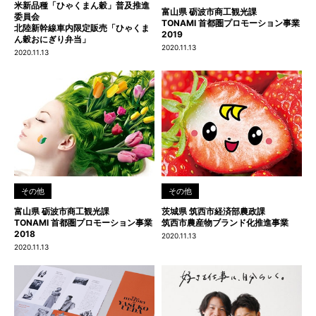
米新品種「ひゃくまん穀」普及推進
富山県 砺波市商工観光課
委員会
TONAMI 首都圏プロモーション事業
北陸新幹線車内限定販売「ひゃくま
2019
ん穀おにぎり弁当」
2020.11.13
2020.11.13
その他
その他
富山県 砺波市商工観光課
茨城県 筑西市経済部農政課
TONAMI 首都圏プロモーション事業
筑西市農産物ブランド化推進事業
2018
2020.11.13
2020.11.13