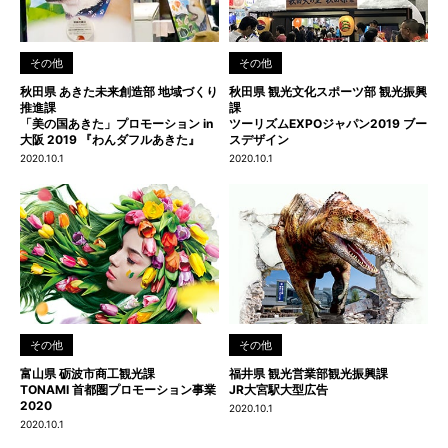
その他
その他
秋田県 あきた未来創造部 地域づくり
秋田県 観光文化スポーツ部 観光振興
推進課
課
「美の国あきた」プロモーション in
ツーリズムEXPOジャパン2019 ブー
大阪 2019 『わんダフルあきた』
スデザイン
2020.10.1
2020.10.1
その他
その他
富山県 砺波市商工観光課
福井県 観光営業部観光振興課
TONAMI 首都圏プロモーション事業
JR大宮駅大型広告
2020
2020.10.1
2020.10.1