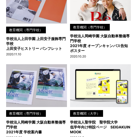
教育機関（専門学校）
教育機関（専門学校）
学校法人岡崎学園 大阪自動車整備専
学校法人上田学園 上田安子服飾専門
門学校
学校
2021年度 オープンキャンパス告知
上田安子ヒストリー パンフレット
ポスター
2020.11.10
2020.10.20
教育機関（専門学校）
教育機関（大学）
学校法人岡崎学園 大阪自動車整備専
学校法人聖学院 聖学院大学
門学校
低学年向け特設ページ SEIGAKUIN
2021年度 学校案内書
MOOK