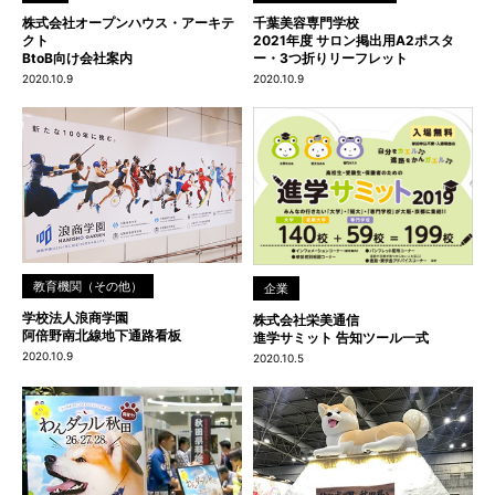
株式会社オープンハウス・アーキテ
千葉美容専門学校
クト
2021年度 サロン掲出用A2ポスタ
BtoB向け会社案内
ー・3つ折りリーフレット
2020.10.9
2020.10.9
教育機関（その他）
企業
学校法人浪商学園
株式会社栄美通信
阿倍野南北線地下通路看板
進学サミット 告知ツール一式
2020.10.9
2020.10.5