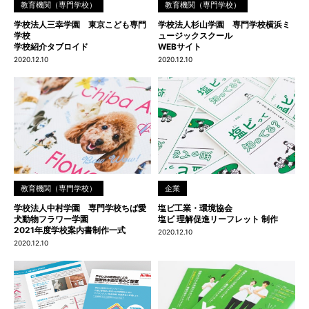
教育機関（専門学校）
教育機関（専門学校）
学校法人三幸学園 東京こども専門
学校法人杉山学園 専門学校横浜ミ
学校
ュージックスクール
学校紹介タブロイド
WEBサイト
2020.12.10
2020.12.10
教育機関（専門学校）
企業
学校法人中村学園 専門学校ちば愛
塩ビ工業・環境協会
犬動物フラワー学園
塩ビ 理解促進リーフレット 制作
2021年度学校案内書制作一式
2020.12.10
2020.12.10