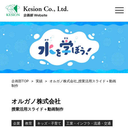
企画部TOP
>
実績
>
オルガノ株式会社_授業活用スライド＋動画
制作
オルガノ株式会社
授業活用スライド＋動画制作
企業
教育
キッズ・子育て
工業・インフラ・流通・交通