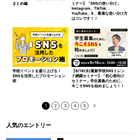
まとめ編
ミナー】「SNSの使い分け」
Instagram、TikTok、
YouTube、X、最適な使い分け方
はコレです！！
学校イベントを盛り上げる！
【9/18(水)最新学校SNSトレン
SNSを活用したプロモーション
ド網羅セミナー】「初心者向け
術
セミナー」学生募集のために、
今こそSNSを始めましょう！！
1
2
3
4
5
人気のエントリー