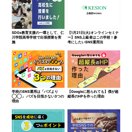
SDGs教育支援の一環として、仁
【1月21日(火)オンラインセミナ
川学院高等学校で出張授業を実
ー】SNS上級者はこの学校！参
施
考にしたいSNS運用法
学校のSNS運用は「バズより
【Googleに怒られても】僕が超
◯◯」 バズを目指さない3つの
縦長のHPを作った理由
理由