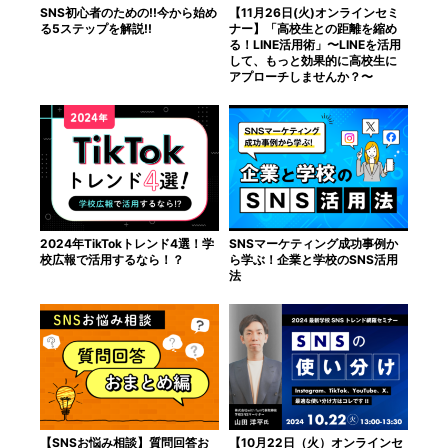
SNS初心者のための!!今から始め
【11月26日(火)オンラインセミ
る5ステップを解説!!
ナー】「高校生との距離を縮め
る！LINE活用術」〜LINEを活用
して、もっと効果的に高校生に
アプローチしませんか？〜
2024年TikTokトレンド4選！学
SNSマーケティング成功事例か
校広報で活用するなら！？
ら学ぶ！企業と学校のSNS活用
法
【SNSお悩み相談】質問回答お
【10月22日（火）オンラインセ